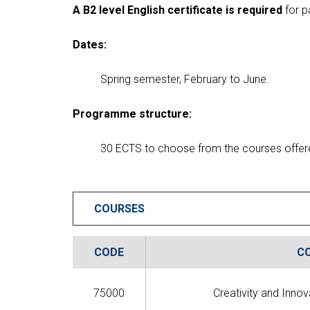
A B2 level English certificate is required
for p
T4GRE
WESET
Dates:
WESET
BIOEC
S
pring semester, February to June.
BIOEC
REC-M
Programme structure:
REC-M
LISTO
30 ECTS to choose from the courses offer
LISTO
COURSES
CODE
C
75000
Creativity and Innova