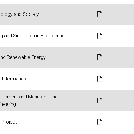
nology and Society
 and Simulation in Engineering
and Renewable Energy
l Informatics
elopment and Manufacturing
ineering
l Project