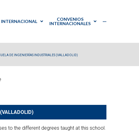
CONVENIOS
INTERNACIONAL
···
INTERNACIONALES
PTGAS
Español
International
Listado de Convenios
Welcome
Point
PDI
English
Documentación
CUELA DE INGENIERÍAS INDUSTRIALES (VALLADOLID)
s+
PTGAS y
: prácticas en Japón
e
als at UVa
 (VALLADOLID)
reditación
ses to the different degrees taught at this school.