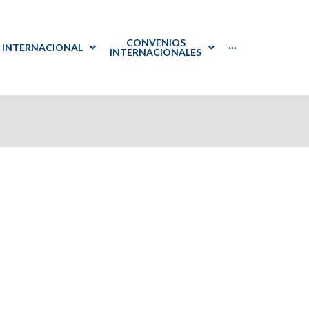
CONVENIOS
INTERNACIONAL
···
INTERNACIONALES
PTGAS
Español
International
Listado de Convenios
Welcome
Point
PDI
English
Documentación
s+
PTGAS y
: prácticas en Japón
als at UVa
reditación