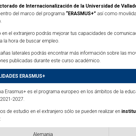
Becas de Colaboración y
Programa de Becas Máster UVa
ctorado de Internacionalización de la Universidad de Vallado
Formación
Financiación para ac
EN Project
dentro del marco del programa
“ERASMUS+”
así como movilid
UVa Master Scholarship
 Project
de idiomas PDI
Programa Consejo Social UVa
Programme
.
Programa Mentor
Fundación Arhnold de la
 Project
ON Project
Guía RIBs Erasmus+
Cámara
 en el extranjero podrás mejorar tus capacidades de comunicaci
UVa Social Council — Arnhold
Cursos y Pruebas de Idiomas
a la hora de buscar empleo.
ON Project
de la Cámara Foundation
AT Project
Cursos y Pruebas de
Becas Fundación Carolina-UVa
tañas laterales podrás encontrar más información sobre las mov
AT Project
Fundación Carolina – UVa
 Project
ones publicadas durante este curso académico.
Becas AECID-UVa
Scholarships
 Project
LIDADES ERASMUS+
Becas Santander Incoming
AECID – UVa Scholarships
a Erasmus+ es el programa europeo en los ámbitos de la educaci
Becas Santander Incoming
 2021-2027.
os de estudio en el extranjero sólo se pueden realizar en
instit
:
Alemania