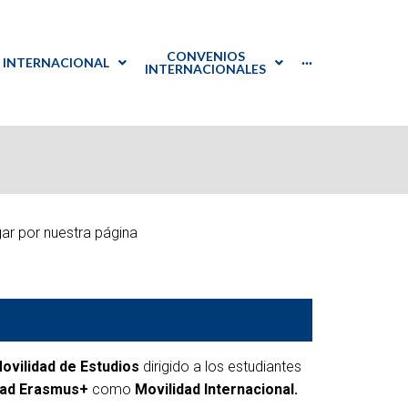
CONVENIOS
INTERNACIONAL
···
INTERNACIONALES
PTGAS
Español
International
Listado de Convenios
Welcome
Point
PDI
English
Documentación
s+
PTGAS y
: prácticas en Japón
ar por nuestra página
als at UVa
vilidad de Estudios
dirigido a los estudiantes
reditación
dad Erasmus+
como
Movilidad Internacional.