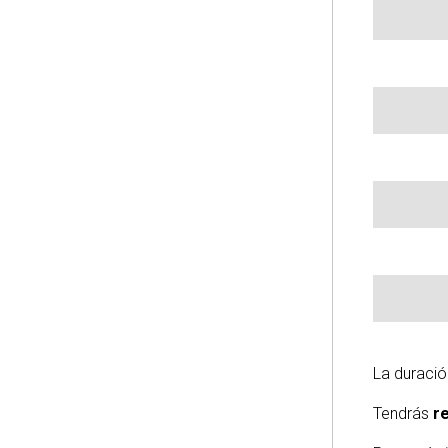
La duraci
Tendrás
r