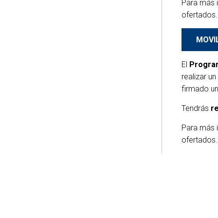
Para más i
ofertados
MOVI
El
Program
realizar un
firmado u
Tendrás
r
Para más i
ofertados.