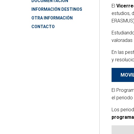
DOCUMENTACIÓN
El
Vicerre
INFORMACIÓN DESTINOS
T4GRE
estudios, 
WESET
OTRA INFORMACIÓN
ERASMUS)
WESET
CONTACTO
BIOEC
Estudiando
valoradas 
BIOEC
REC-M
En las pes
REC-M
LISTO
y resoluci
LISTO
MOVI
El Program
el periodo
Los period
programa