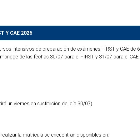
Becas de Colaboración y
Programa de Becas Máster UVa
Formación
Financiación para ac
EN Project
UVa Master Scholarship
 Project
de idiomas PDI
Programa Consejo Social UVa
Programme
Programa Mentor
Fundación Arhnold de la
 Project
ON Project
Guía RIBs Erasmus+
Cámara
T Y CAE 2026
UVa Social Council — Arnhold
Cursos y Pruebas de Idiomas
ON Project
de la Cámara Foundation
AT Project
Cursos y Pruebas de
Becas Fundación Carolina-UVa
cursos intensivos de preparación de exámenes FIRST y CAE de 6 
mbridge de las fechas 30/07 para el FIRST y 31/07 para el CAE
AT Project
Fundación Carolina – UVa
 Project
Becas AECID-UVa
Scholarships
 Project
Becas Santander Incoming
AECID – UVa Scholarships
Becas Santander Incoming
rá un viernes en sustitución del día 30/07)
realizar la matrícula se encuentran disponibles en: