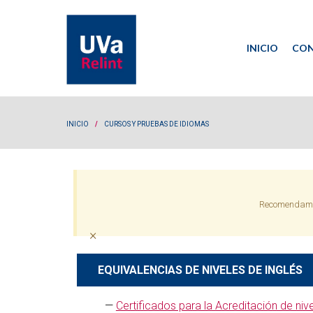
INICIO
CON
Co
Re
INICIO
/
CURSOS Y PRUEBAS DE IDIOMAS
Recomendamo
×
EQUIVALENCIAS DE NIVELES DE INGLÉS
—
Certificados para la Acreditación de niv
T4GRE