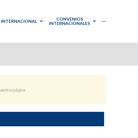
CONVENIOS
INTERNACIONAL
···
INTERNACIONALES
PTGAS
Español
International
Listado de Convenios
Welcome
Point
PDI
English
Documentación
s+
PTGAS y
: prácticas en Japón
als at UVa
uestra página
reditación