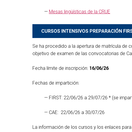
T4GRE
—
Mesas lingüísticas de la CRUE
WESET
WESET
BIOEC
CURSOS INTENSIVOS PREPARACIÓN FIRS
BIOEC
REC-M
Se ha procedido a la apertura de matrícula de 
objetivo de examen de las convocatorias de Ca
REC-M
LISTO
Fecha límite de inscripción:
16/06/26
LISTO
Fechas de impartición:
— FIRST: 22/06/26 a 29/07/26 * (se imparti
— CAE: 22/06/26 a 30/07/26
La información de los cursos y los enlaces para 