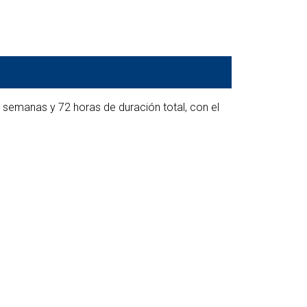
reditación
 Idiomas
semanas y 72 horas de duración total, con el